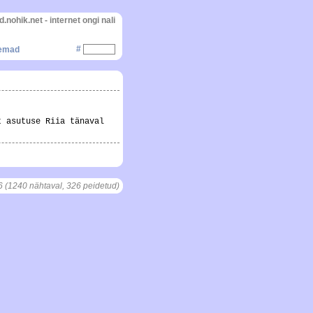
d.nohik.net - internet ongi nali
#
gemad
t asutuse Riia tänaval
6 (1240 nähtaval, 326 peidetud)