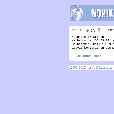
# 961
(7)
07.12
<subatomic> wtf :D
<subatomic> [00:53:24] 
<subatomic> Kell 13.59 
asuvas kontoris on pomm
Lisa kommentaar
2003-2015
mardu
&
Lypsik
, ko