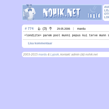
AV
LIS
OT
LO
# 774
(3)
mardu
29.05.2006
<londizte> parem pool munni pepus kui terve munn 
Lisa kommentaar
2003-2015
mardu
&
Lypsik
, kontakt: admin (ät) nohik.net
, t = 0