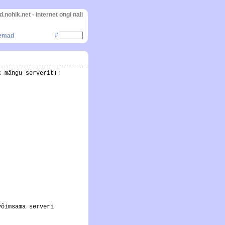
d.nohik.net - internet ongi nali
#
gemad
t mängu serverit!!
võimsama serveri