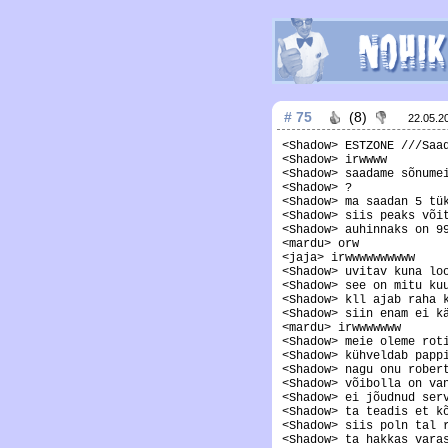
# 75
(8)
22.05.2
<Shadow> ESTZONE ///Saa
<Shadow> irwwww
<Shadow> saadame sõnume
<Shadow> ?
<Shadow> ma saadan 5 tü
<Shadow> siis peaks või
<Shadow> auhinnaks on 9
<mardu> orw
<jaja> irwwwwwwwwww
<Shadow> uvitav kuna lo
<Shadow> see on mitu ku
<Shadow> kll ajab raha 
<Shadow> siin enam ei k
<mardu> irwwwwwww
<Shadow> meie oleme rot
<Shadow> kühveldab papp
<Shadow> nagu onu rober
<Shadow> võibolla on va
<Shadow> ei jõudnud ser
<Shadow> ta teadis et k
<Shadow> siis poln tal 
<Shadow> ta hakkas vara