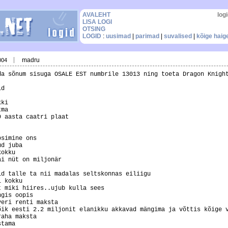
AVALEHT
logi
LISA LOGI
OTSING
LOGID
:
uusimad
|
parimad
|
suvalised
|
kõige hai
madru
004
da sõnum sisuga OSALE EST numbrile 13013 ning toeta Dragon Knigh
id
kki
tma
9 aasta caatri plaat
osimine ons
ud juba
kokku
äi nüt on miljonär
id talle ta nii madalas seltskonnas eiliigu
i kokku
t miki hiires..ujub kulla sees
ngis oopis
veri renti maksta
õik eesti 2.2 miljonit elanikku akkavad mängima ja võttis kõige 
raha maksta
stama