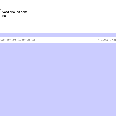
i
a vaatama minema
tama
ntakt: admin (ät) nohik.net
, t = 0.0034079551696777 s
Logisid: 156