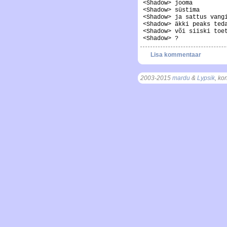
<Shadow> jooma
<Shadow> süstima
<Shadow> ja sattus vang
<Shadow> äkki peaks ted
<Shadow> või siiski toe
<Shadow> ?
Lisa kommentaar
2003-2015
mardu
&
Lypsik
, ko