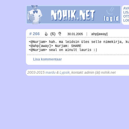
AV
LIS
OT
LO
# 266
(6)
ahp[away]
30.01.2005
<@Nurjam> hah. ma leidsin üles selle nimekirja, k
<@ahp[away]> Nurjam: SHARE
<@Nurjam> seal on ainult lauris :|
Lisa kommentaar
2003-2015
mardu
&
Lypsik
, kontakt: admin (ät) nohik.net
, t = 0.