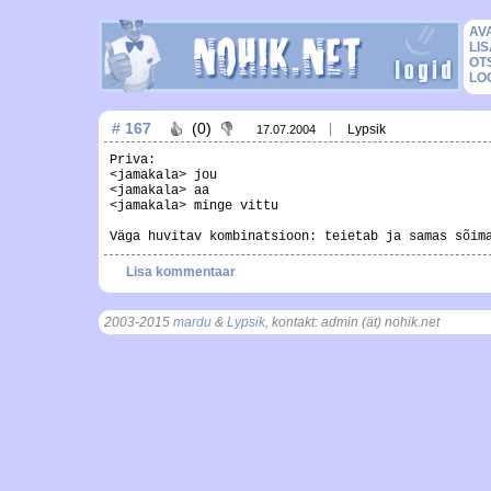
AV
LIS
OT
LO
# 167
(0)
Lypsik
17.07.2004
Priva:
<jamakala> jou
<jamakala> aa
<jamakala> minge vittu
Väga huvitav kombinatsioon: teietab ja samas sõim
Lisa kommentaar
2003-2015
mardu
&
Lypsik
, kontakt: admin (ät) nohik.net
, t = 0