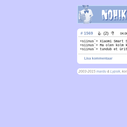
# 1569
(2)
04.0
<siinus`> Xiaomi Smart 
<siinus`> Ma olen kolm 
<siinus`> tundub et üri
Lisa kommentaar
2003-2015
mardu
&
Lypsik
, ko