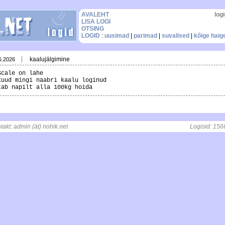
AVALEHT
logi
LISA LOGI
OTSING
LOGID
:
uusimad
|
parimad
|
suvalised
|
kõige hai
kaalujälgimine
6.2026
Scale on lahe
kuud mingi naabri kaalu loginud
tab napilt alla 100kg hoida
ntakt: admin (ät) nohik.net
, t = 0.0029821395874023 s
Logisid: 156