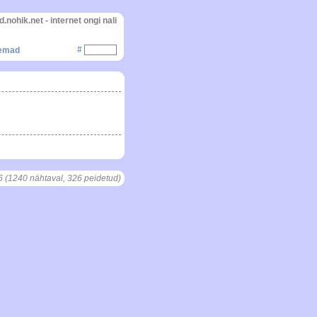
d.nohik.net - internet ongi nali
#
gemad
6 (1240 nähtaval, 326 peidetud)