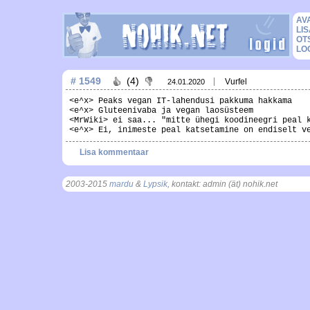
AV
LIS
OT
LO
# 1549
(4)
Vurfel
24.01.2020
<e^x> Peaks vegan IT-lahendusi pakkuma hakkama
<e^x> Gluteenivaba ja vegan laosüsteem
<MrWiki> ei saa... "mitte ühegi koodineegri peal 
<e^x> Ei, inimeste peal katsetamine on endiselt v
Lisa kommentaar
2003-2015
mardu
&
Lypsik
, kontakt: admin (ät) nohik.net
, t = 0