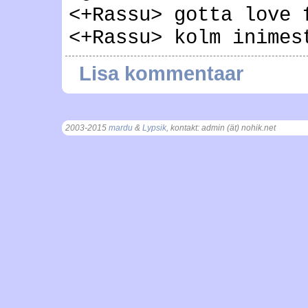
<+Rassu> gotta love 
<+Rassu> kolm inimes
Lisa kommentaar
2003-2015
mardu
&
Lypsik
, kontakt: admin (ät) nohik.net
, t = 0