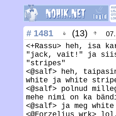
AV
LIS
OT
LO
# 1481
(13)
07
<+Rassu> heh, isa ka
"jack, vait!" ja sii
"stripes"
<@salf> heh, taipasi
white ja white strip
<@salf> polnud mille
mehe nimi on ka bänd
<@salf> ja meg white
<@Forzelius_wrk> lol