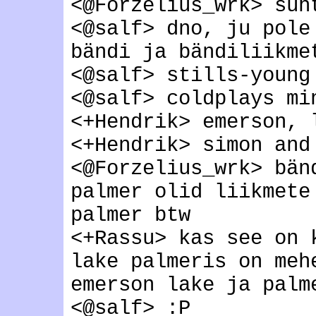
<@Forzelius_wrk> suh
<@salf> dno, ju pole
bändi ja bändiliikme
<@salf> stills-young
<@salf> coldplays mi
<+Hendrik> emerson, 
<+Hendrik> simon and
<@Forzelius_wrk> bän
palmer olid liikmete
palmer btw
<+Rassu> kas see on 
lake palmeris on meh
emerson lake ja palm
<@salf> :P