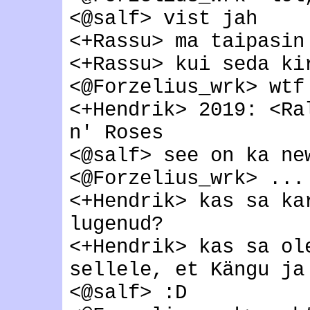
<@salf> vist jah
<+Rassu> ma taipasin
<+Rassu> kui seda ki
<@Forzelius_wrk> wtf
<+Hendrik> 2019: <Ra
n' Roses
<@salf> see on ka ne
<@Forzelius_wrk> ...
<+Hendrik> kas sa ka
lugenud?
<+Hendrik> kas sa ol
sellele, et Kängu ja
<@salf> :D