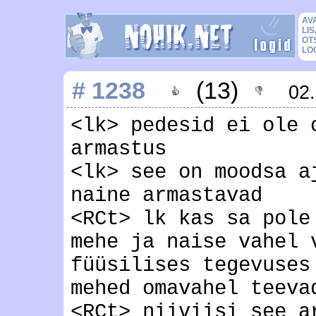
AV
LIS
OT
LO
# 1238
(13)
02
<lk> pedesid ei ole 
armastus
<lk> see on moodsa a
naine armastavad
<RCt> lk kas sa pole
mehe ja naise vahel 
füüsilises tegevuses
mehed omavahel teeva
<RCt> niiviisi see a