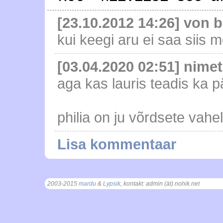
[23.10.2012 14:26] von b
kui keegi aru ei saa siis 
[03.04.2020 02:51] nimet
aga kas lauris teadis ka pär
philia on ju võrdsete vah
Lisa kommentaar
2003-2015
mardu
&
Lypsik
, kontakt: admin (ät) nohik.net
, t = 0