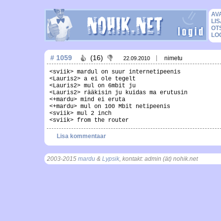
AV
LIS
OT
LO
# 1059
(16)
nimetu
22.09.2010
<sviik> mardul on suur internetipeenis
<Lauris2> a ei ole tegelt
<Lauris2> mul on 6mbit ju
<Lauris2> rääkisin ju kuidas ma erutusin
<+mardu> mind ei eruta
<+mardu> mul on 100 Mbit netipeenis
<sviik> mul 2 inch
<sviik> from the router
Lisa kommentaar
2003-2015
mardu
&
Lypsik
, kontakt: admin (ät) nohik.net
, t = 0