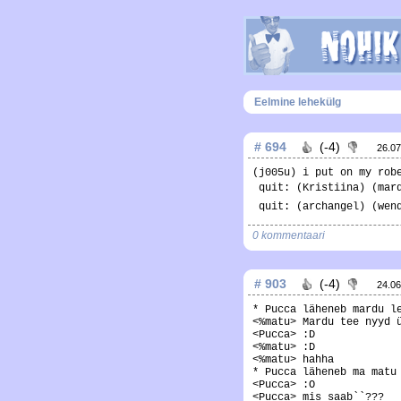
Eelmine lehekülg
# 694
(-4)
26.0
(j005u) i put on my rob
 quit: (Kristiina) (ma
 quit: (archangel) (we
0 kommentaari
# 903
(-4)
24.0
* Pucca läheneb mardu l
<%matu> Mardu tee nyyd 
<Pucca> :D
<%matu> :D
<%matu> hahha
* Pucca läheneb ma matu
<Pucca> :O
<Pucca> mis saab``???