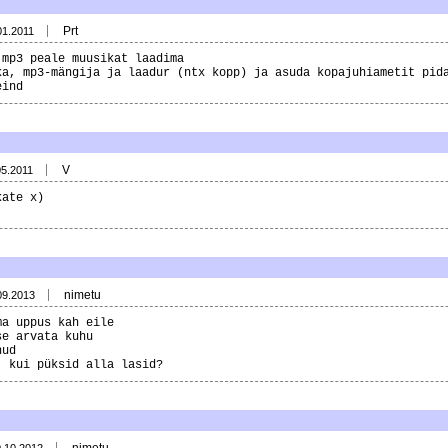
Prt
01.2011
 mp3 peale muusikat laadima
ka, mp3-mängija ja laadur (ntx kopp) ja asuda kopajuhiametit pid
eind
V
05.2011
kate x)
nimetu
09.2013
ma uppus kah eile
se arvata kuhu
nud
, kui püksid alla lasid?