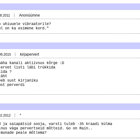
Anonüümne
08.2011
n uhiuuele vibraatorile?
ul on ka esimene kord."
kirjapervert
09.2015
näha kanali aktiivsus kõrge :D
tervet listi läbi trükkida
kida ?
täht
eeb sust kirjaniku
ust perverdi
*
02.2012
d ja saiapätsid sooja, varsti tuleb -35 kraadi külma
inus väga pervertseid mõtteid. Go on Rain..
 munade peale mõtlema?