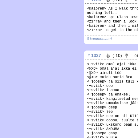
1
<kaibren> As I walk thr
nothing left..
<kaibren> np: Glass Tow
<z1rra> and then i look
<kaibren> and then i wi
<z1rra> to get to the o
0 kommentaari
# 1327
(-10)
0
<+sviik> omal ajal ikka
<@XD> omal ajal ikka ei
<@XD> ainult töö
<@XD> muidu surid ära
<+joosep> ja siis tuli 
<+sviik> ooo
<+sviik> isamaa
<+joosep> ja emakeel
<+sviik> kängitsetud me
<+sviik> ummuksisse jää
<+joosep> deep
<+sviik> jep
<+sviik> see on nii DII
<+sviik> ooooo, tuulte 
<+sviik> ükskord pean s
<+sviik> ANDUMA
<+joosep> gaay
<+sviik> kuule