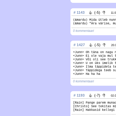
# 1143
(-5)
11.
(&mardu) Mida ütleb nun
(&mardu) "Ära värise, m
0 kommentaari
# 1427
(-5)
20.
<Junn> Oh täna on nagu 
<Junn> Ei ole vaja mul 
<Junn> Või oli see truk
<Junn> U on üks imelik 
<Junn> Ilma täppideta t
<Junn> Täppidega teeb s
<Junn> Ha ha ha
0 kommentaari
# 1193
(-7)
02.
[Rain] Pange parem muna
[Christo] See tekitas m
[Rain] Hakkasid kellegi