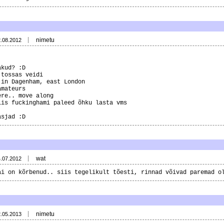
nimetu
2.08.2012
akud? :D
 tossas veidi
 in Dagenham, east London
amateurs
ere.. move along
iis fuckinghami paleed õhku lasta vms
asjad :D
wat
4.07.2012
ai on kõrbenud.. siis tegelikult tõesti, rinnad võivad paremad o
nimetu
2.05.2013