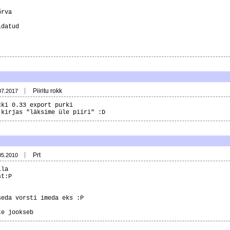
õrva
ldatud
Piiritu rokk
07.2017
cki 0.33 export purki
 kirjas "läksime üle piiri" :D
Prt
05.2010
lla
st:P
seda vorsti imeda eks :P
te jookseb