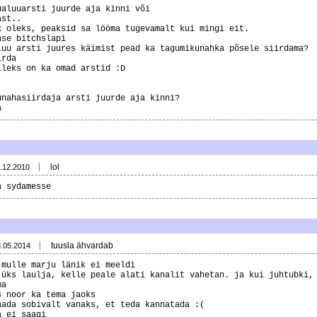
ualuuarsti juurde aja kinni või
ast..
k oleks, peaksid sa lööma tugevamalt kui mingi eit.
nse bitchslapi
luu arsti juures käimist pead ka tagumikunahka põsele siirdama?
irda
lleks on ka omad arstid :D
unahasiirdaja arsti juurde aja kinni?
a
lol
.12.2010
a sydamesse
tuusla ähvardab
8.05.2014
 mulle marju länik ei meeldi
 üks laulja, kelle peale alati kanalit vahetan. ja kui juhtubki,
ma
s noor ka tema jaoks
aada sobivalt vanaks, et teda kannatada :(
a ei saagi