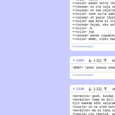
<+sviik> panen sulle lõ
<+joosep> ei ole vaja v
<+joosep> et see vajali
<+sviik> teen sulle sää
<+joosep> et peale lõua
<+sviik> ega mina ei si
<+joosep> nojah, eks se
<+sviik> :D
<+sviik> jep
<+joosep> panen tagumik
<+sviik> mhmh, oleks he
0 kommentaari
# 1082
(-11)
05
<@dm7> laske jeesus end
0 kommentaari
# 1348
(-12)
2
<kermitos> gosh, kuidas
<kermitos> tema on küll
siis hakkab kõht valuta
<tuusla> no sa oled nat
<kermitos> ma ei taha s
<tuusla> ole rahulik, s