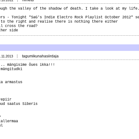
nimetu
0.10.2012
ough the valley of the shadow of death. I take a look at my life
ers - Tonight "SaG's Indie Electro Rock Playlist October 2012" s
 to the right and realise there is nothing there either
ll cross the road?
ther side
tagumikunahasiirdaja
1.11.2013
... mängisime õues ikka!!!
 mängitudki
ka armastus
repiir
nud saatus Siberis
P
tallermaa
ul