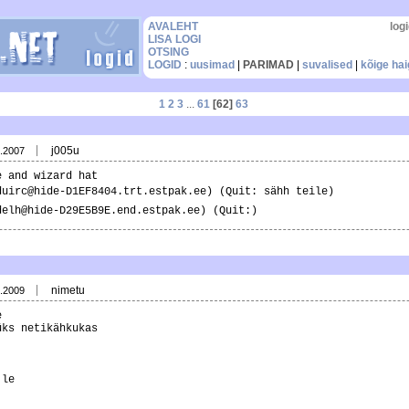
AVALEHT
logi
LISA LOGI
OTSING
LOGID
:
uusimad
|
PARIMAD
|
suvalised
|
kõige ha
1
2
3
...
61
[62]
63
j005u
7.2007
e and wizard hat
rduirc@hide-D1EF8404.trt.estpak.ee) (Quit: sähh teile)
ndelh@hide-D29E5B9E.end.estpak.ee) (Quit:)
nimetu
6.2009
e
üks netikähkukas
 le