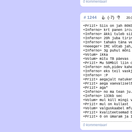
0 kommentaari
# 1244
(-7)
20.
<Priit> Siis on jah 80k
<Inferno> krt panen irc
<Inferno> äkki tuleb si
<Inferno> 20h juba tiri
<Inferno> tahaks täna v
<neeeger> IRC võtab jah
<Inferno> 3g puhul mõni
<Volum> ikka
<Volum> mitu TB päevas
<Priit> Mu 50Mbit liin 
<Inferno> noh,pidev kah
<Inferno> eks teil vask
<Inferno> :P
<Priit> aegajalt natuke
<Priit> aega vaevalisel
<Priit> aga*
<Inferno> no ma tean ju
<Inferno> 133kb sec
<Volum> mul küll mingi 
<Priit> mul on kullast
<Volum> valguskaabel mf
<Priit> kvaliteetsemad 
<Priit> 0 on ümaram ja 
0 kommentaari