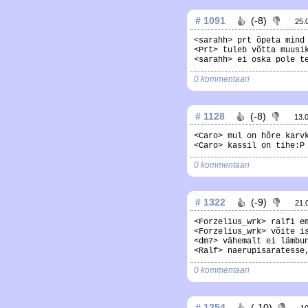
# 1091
(-8)
25.
<sarahh> prt õpeta mind
<Prt> tuleb võtta muusi
<sarahh> ei oska pole t
0 kommentaari
# 1128
(-8)
13.
<Caro> mul on hõre karv
<Caro> kassil on tihe:P
0 kommentaari
# 1322
(-9)
21.
<Forzelius_wrk> ralfi e
<Forzelius_wrk> võite i
<dm7> vähemalt ei lämbu
<Ralf> naerupisaratesse
0 kommentaari
# 1254
(-10)