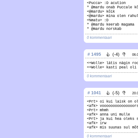
<Pucca> :D acution
* @mardu onab Puccale k
<@mardu> kõik
<@mardu> mina olen rahu
<%matu> :D
* @mardu keerab magama
* @mardu norskab
0 kommentaari
# 1495
(-4)
06.
<+Wolle> lätis nägin ro
<+Wolle> kasti peal oli
0 kommentaari
# 1041
(-5)
20.
<Prt> oi kui laisk on o
<afk> vooooooooooooooor
<Prt> mhmh
<afk> anna uni mulle
<Prt> ja kui hea oleks 
<afk> irw
<afk> mis suunas sul mõ
0 kommentaari