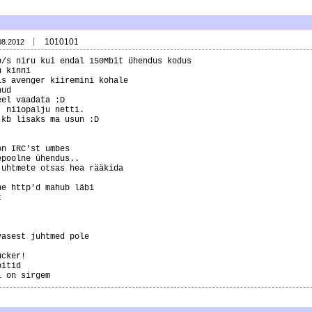
1010101
08.2012
b/s niru kui endal 150Mbit ühendus kodus
u kinni
is avenger kiiremini kohale
nud
eel vaadata :D
, niiopalju netti.
 kb lisaks ma usun :D
on IRC'st umbes
epoolne ühendus..
juhtmete otsas hea rääkida
ne http'd mahub läbi
t
.
vasest juhtmed pole
ucker!
bitid
1 on sirgem