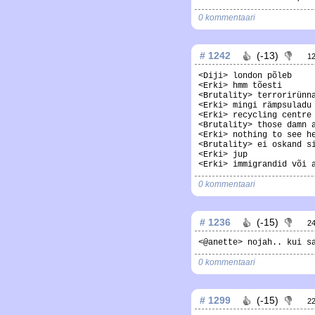
0 kommentaari
# 1242
(-13)
1
<Diji> london põleb
<Erki> hmm tõesti
<Brutality> terrorirünn
<Erki> mingi rämpsuladu
<Erki> recycling centre
<Brutality> those damn 
<Erki> nothing to see h
<Brutality> ei oskand s
<Erki> jup
<Erki> immigrandid või 
0 kommentaari
# 1236
(-15)
2
<@anette> nojah.. kui s
0 kommentaari
# 1299
(-15)
2