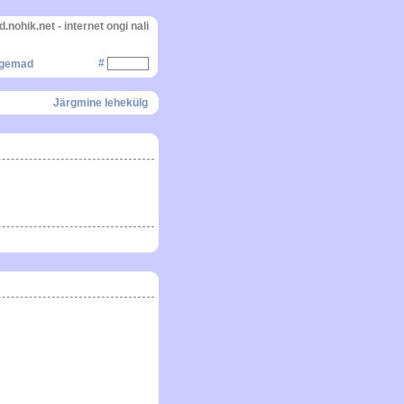
d.nohik.net - internet ongi nali
#
igemad
Järgmine lehekülg