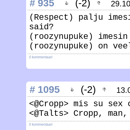
# 935
(-2)
29.1
(Respect) palju imes
said?
(roozynupuke) imesin
(roozynupuke) on vee
0 kommentaari
# 1095
(-2)
13.
<@Cropp> mis su sex 
<@Talts> Cropp, man,
0 kommentaari