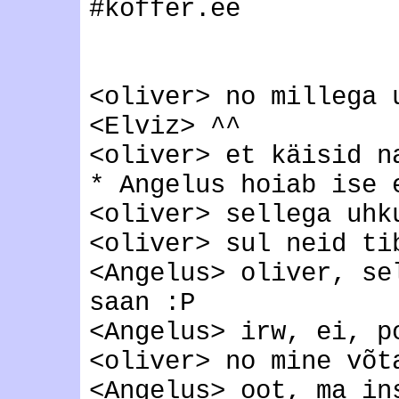
#koffer.ee
<oliver> no millega 
<Elviz> ^^
<oliver> et käisid n
* Angelus hoiab ise 
<oliver> sellega uhk
<oliver> sul neid ti
<Angelus> oliver, se
saan :P
<Angelus> irw, ei, p
<oliver> no mine võt
<Angelus> oot, ma in