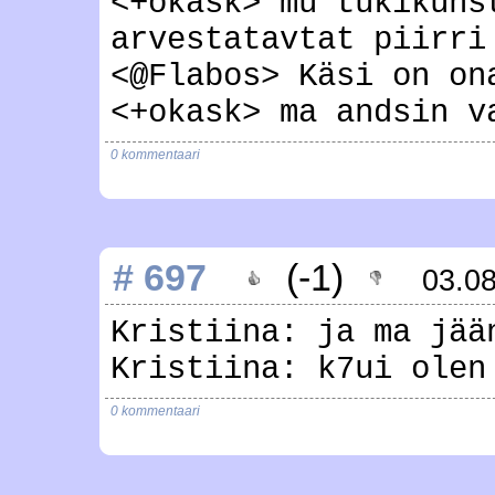
<+okask> mu tükikuns
arvestatavtat piirri
<@Flabos> Käsi on on
<+okask> ma andsin v
0 kommentaari
# 697
(-1)
03.0
Kristiina: ja ma jää
Kristiina: k7ui olen
0 kommentaari