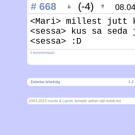
# 668
(-4)
08.0
<Mari> millest jutt 
<sessa> kus sa seda 
<sessa> :D
0 kommentaari
Eelmine lehekülg
1
2
2003-2015
mardu
&
Lypsik
, kontakt: admin (ät) nohik.net
, t = 0.