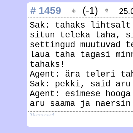
# 1459
(-1)
25.
Sak: tahaks lihtsalt
situn teleka taha, s
settingud muutuvad t
laua taha tagasi min
tahaks!
Agent: ära teleri ta
Sak: pekki, said aru
Agent: esimese hooga
aru saama ja naersin
0 kommentaari