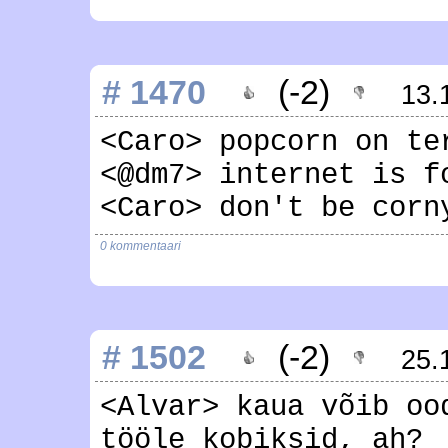
# 1470
(-2)
13.
<Caro> popcorn on te
<@dm7> internet is f
<Caro> don't be corn
0 kommentaari
# 1502
(-2)
25.
<Alvar> kaua võib oo
tööle kobiksid, ah?