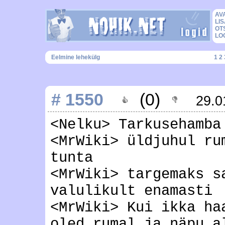
AV
LIS
OT
LO
Eelmine lehekülg
1
2
# 1550
(0)
29.0
<Nelku> Tarkusehamba
<MrWiki> üldjuhul ru
tunta
<MrWiki> targemaks s
valulikult enamasti
<MrWiki> Kui ikka ha
oled rumal ja näpu a