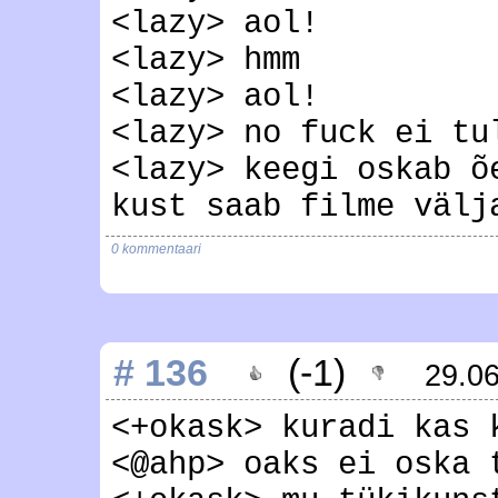
<lazy> aol!
<lazy> hmm
<lazy> aol!
<lazy> no fuck ei tu
<lazy> keegi oskab õ
kust saab filme välj
0 kommentaari
# 136
(-1)
29.0
<+okask> kuradi kas 
<@ahp> oaks ei oska 