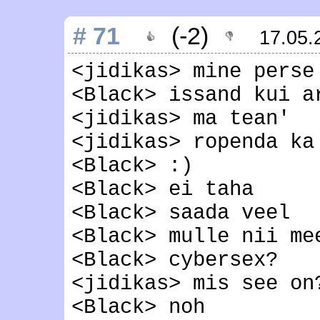
# 71
(-2)
17.05
<jidikas> mine perse
<Black> issand kui a
<jidikas> ma tean'
<jidikas> ropenda ka
<Black> :)
<Black> ei taha
<Black> saada veel
<Black> mulle nii me
<Black> cybersex?
<jidikas> mis see on
<Black> noh