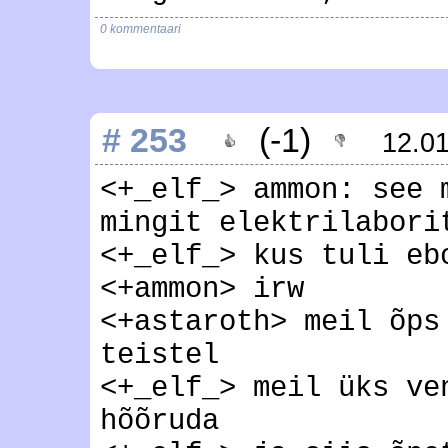
0 kommentaari
# 253
(-1)
12.0
<+_elf_> ammon: see 
mingit elektrilabori
<+_elf_> kus tuli eb
<+ammon> irw
<+astaroth> meil õps
teistel
<+_elf_> meil üks ve
hõõruda