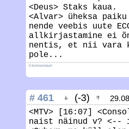
<Deus> Staks kaua.
<Alvar> üheksa paiku
nende veebis uute EC
allkirjastamine ei õ
nentis, et nii vara 
pole...
0 kommentaari
# 461
(-3)
29.0
<MTV> [16:07] <Conso
naist näinud v? <-- 