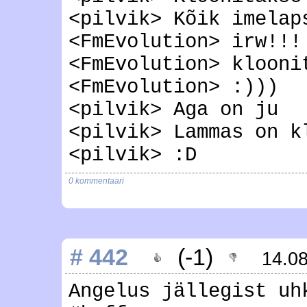
<pilvik> Kõik imelap
<FmEvolution> irw!!!
<FmEvolution> klooni
<FmEvolution> :)))
<pilvik> Aga on ju
<pilvik> Lammas on k
<pilvik> :D
0 kommentaari
# 442
(-1)
14.0
Angelus jällegist uh