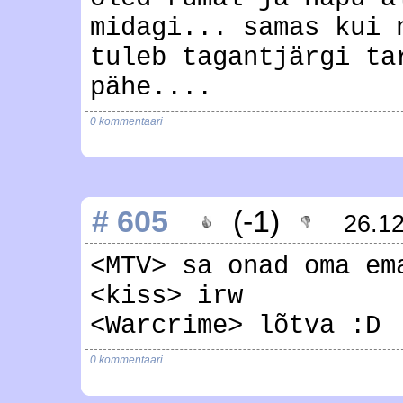
midagi... samas kui 
tuleb tagantjärgi ta
pähe....
0 kommentaari
# 605
(-1)
26.1
<MTV> sa onad oma em
<kiss> irw
<Warcrime> lõtva :D
0 kommentaari