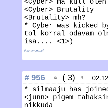
<Cyber> ma küll olen
<Cyber> Brutality
<Brutality> mh?
* Cyber was kicked b
tol korral odavam ol
isa.... <1>)
0 kommentaari
# 956
(-3)
02.1
* silmaaju has joine
<junn> pigem tahaksi
nikkuda