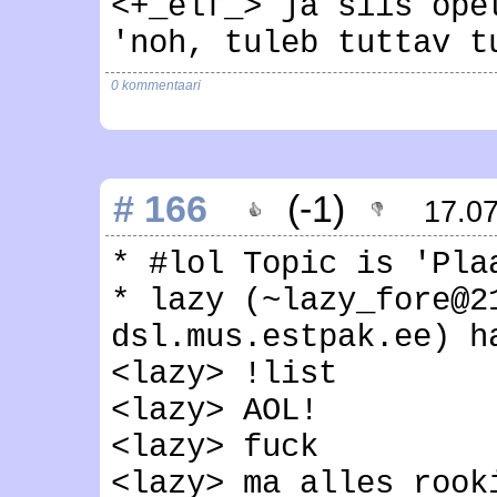
<+_elf_> ja siis õpe
'noh, tuleb tuttav t
0 kommentaari
# 166
(-1)
17.0
* #lol Topic is 'Pla
* lazy (~lazy_fore@2
dsl.mus.estpak.ee) h
<lazy> !list
<lazy> AOL!
<lazy> fuck
<lazy> ma alles rook