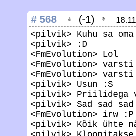
# 568
(-1)
18.1
<pilvik> Kuhu sa oma
<pilvik> :D
<FmEvolution> Lol
<FmEvolution> varsti
<FmEvolution> varsti
<pilvik> Usun :S
<pilvik> Priilidega 
<pilvik> Sad sad sad
<FmEvolution> irw :P
<pilvik> Kõik ühte n
<pilvik> Kloonitakse