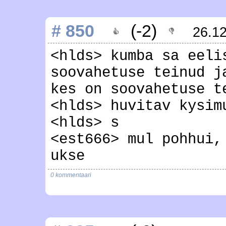
# 850
(-2)
26.1
<hlds> kumba sa eeli
soovahetuse teinud j
kes on soovahetuse t
<hlds> huvitav kysim
<hlds> s
<est666> mul pohhui,
ukse
0 kommentaari