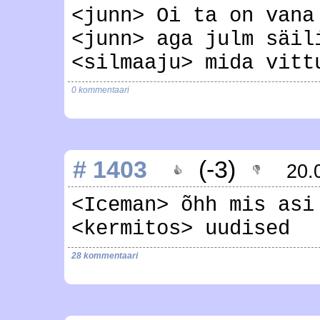
<junn> Oi ta on vana
<junn> aga julm säil
<silmaaju> mida vitt
0 kommentaari
# 1403
(-3)
20.
<Iceman> õhh mis asi
<kermitos> uudised
28 kommentaari