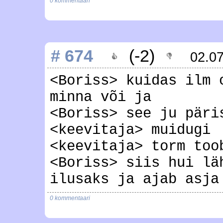
0 kommentaari
# 674
(-2)
02.0
<Boriss> kuidas ilm 
minna või ja
<Boriss> see ju päri
<keevitaja> muidugi
<keevitaja> torm too
<Boriss> siis hui lä
ilusaks ja ajab asja
0 kommentaari